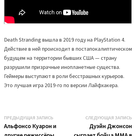
Death Stranding вышла в 2019 году на PlayStation 4.
Действие в ней происходит в постапокалиптическом
будущем на территории бывших США — страну
разрушили призрачные инопланетные существа.
Геймеры выступают в роли бесстрашных курьеров.
Это лучшая игра 2019-го по версии Лайфхакера.
Навигация
Предыдущая
С
ПРЕДЫДУЩАЯ ЗАПИСЬ
СЛЕДУЮЩАЯ ЗАПИСЬ
запись:
з
Альфонсо Куарон и
Дуэйн Джонсон
по
другие режиссёры
сыграет бойца MMA в