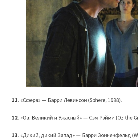
11
. «Сфера» — Барри Левинсон (Sphere, 1998).
12
. «Оз: Великий и Ужасный» — Сэм Рэйми (Oz the Gr
13
. «Дикий, дикий Запад» — Барри Зонненфельд (Wil