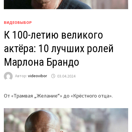
ВИДЕОВЫБОР
К 100-летию великого
актёра: 10 лучших ролей
Марлона Брандо
Автор:
videovibor
03.04.2024
От «Трамвая „Желание“» до «Крёстного отца».