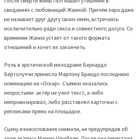
После смерти жены Пол нашёл утешение в
свиданиях с любовницей Жанной. Причём пара даже
не называет друг другу своих имён, встречаясь
исключительно ради секса и совместного досуга. Со
временем Жанна устаёт от такого формата
отношений и хочет их закончить.
Роль в эротической мелодраме Бернардо
Бертолуччи принесла Марлону Брандо последнюю
номинацию на «Оскар». Съёмки оказались
непростыми: актёр не учил текст, а либо
импровизировал, либо расставлял карточки с
репликами прямо на площадке.
Сцену изнасилования снимали, не предупредив об
этом актрису Марию Шнайдер. После она перестала