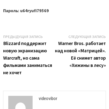
Пароль: u64ryufi79569
Навигация
Предыдущая
С
ПРЕДЫДУЩАЯ ЗАПИСЬ
СЛЕДУЮЩАЯ ЗАПИСЬ
запись:
з
Blizzard поддержит
Warner Bros. работает
по
новую экранизацию
над новой «Матрицей».
записям
Warcraft, но сама
Её снимет автор
фильмами заниматься
«Хижины в лесу»
не хочет
videovibor