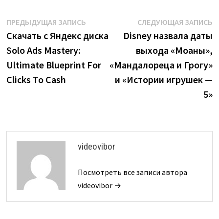
Навигация
Предыдущая
С
ПРЕДЫДУЩАЯ ЗАПИСЬ
СЛЕДУЮЩАЯ ЗАПИСЬ
запись:
з
Скачать с Яндекс диска
Disney назвала даты
по
Solo Ads Mastery:
выхода «Моаны»,
записям
Ultimate Blueprint For
«Мандалореца и Грогу»
Clicks To Cash
и «Истории игрушек —
5»
videovibor
Посмотреть все записи автора
videovibor →