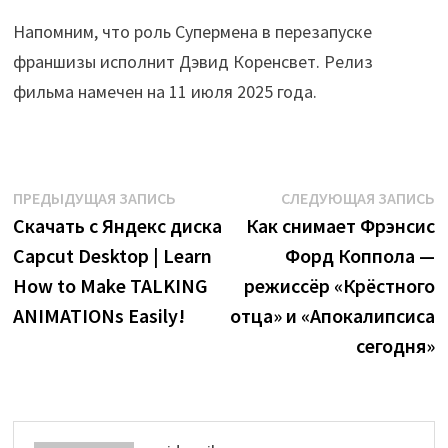
Напомним, что роль Супермена в перезапуске
франшизы исполнит Дэвид Коренсвет. Релиз
фильма намечен на 11 июля 2025 года.
Навигация
Предыдущая
С
ПРЕДЫДУЩАЯ ЗАПИСЬ
СЛЕДУЮЩАЯ ЗАПИСЬ
запись:
з
Скачать с Яндекс диска
Как снимает Фрэнсис
по
Capcut Desktop | Learn
Форд Коппола —
записям
How to Make TALKING
режиссёр «Крёстного
ANIMATIONs Easily!
отца» и «Апокалипсиса
сегодня»