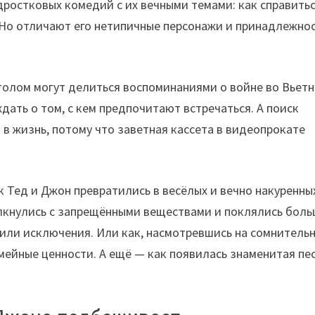
остковых комедий с их вечными темами: как справитьс
 Но отличают его нетипичные персонажи и принадлежнос
столом могут делиться воспоминаниями о войне во Вьетн
ать о том, с кем предпочитают встречаться. А поиск
 жизнь, потому что заветная кассета в видеопрокате
к Тед и Джон превратились в весёлых и вечно накуренны
олкнулись с запрещёнными веществами и поклялись бол
удили исключения. Или как, насмотревшись на сомнитель
ейные ценности. А ещё — как появилась знаменитая пе