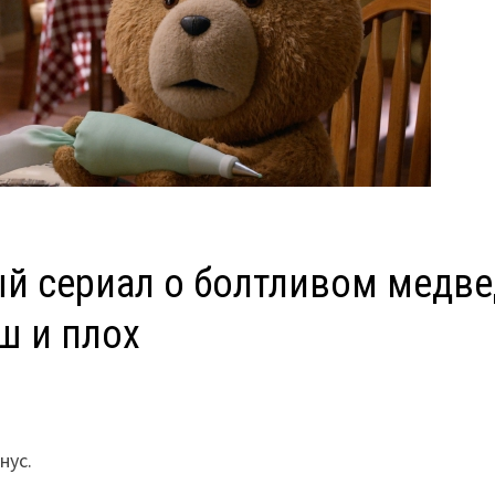
ый сериал о болтливом медв
ш и плох
нус.