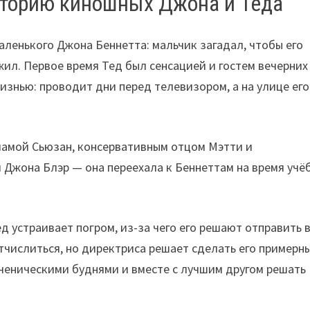
торию киношных Джона и Теда
аленького Джона Беннетта: мальчик загадал, чтобы его
л. Первое время Тед был сенсацией и гостем вечерних
изнью: проводит дни перед телевизором, а на улице его
мамой Сьюзан, консервативным отцом Мэтти и
Джона Блэр — она переехала к Беннеттам на время учё
д устраивает погром, из-за чего его решают отправить 
тчислиться, но директриса решает сделать его примерн
ученическими буднями и вместе с лучшим другом решать