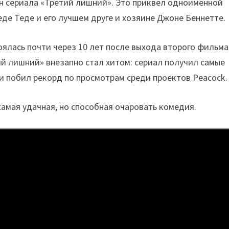
он сериала «Третий лишний». Это приквел одноимённой
 Теде и его лучшем друге и хозяине Джоне Беннетте.
оялась почти через 10 лет после выхода второго фильма
ий лишний» внезапно стал хитом: сериал получил самые
 и побил рекорд по просмотрам среди проектов Peacock.
самая удачная, но способная очаровать комедия.