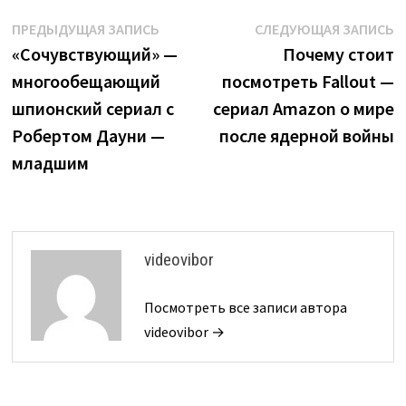
Навигация
Предыдущая
С
ПРЕДЫДУЩАЯ ЗАПИСЬ
СЛЕДУЮЩАЯ ЗАПИСЬ
запись:
з
«Сочувствующий» —
Почему стоит
по
многообещающий
посмотреть Fallout —
записям
шпионский сериал с
сериал Amazon о мире
Робертом Дауни —
после ядерной войны
младшим
videovibor
Посмотреть все записи автора
videovibor →