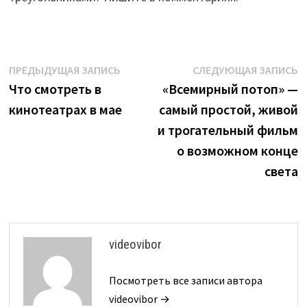
Навигация
Предыдущая
С
ПРЕДЫДУЩАЯ ЗАПИСЬ
СЛЕДУЮЩАЯ ЗАПИСЬ
запись:
з
Что смотреть в
«Всемирный потоп» —
по
кинотеатрах в мае
самый простой, живой
записям
и трогательный фильм
о возможном конце
света
videovibor
Посмотреть все записи автора
videovibor →