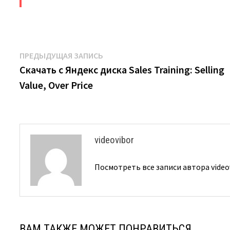
Навигация
Предыдущая
ПРЕДЫДУЩАЯ ЗАПИСЬ
запись:
Скачать с Яндекс диска Sales Training: Selling
по
Value, Over Price
записям
videovibor
Посмотреть все записи автора video
ВАМ ТАКЖЕ МОЖЕТ ПОНРАВИТЬСЯ