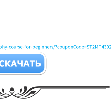
raphy-course-for-beginners/?couponCode=ST2MT4302