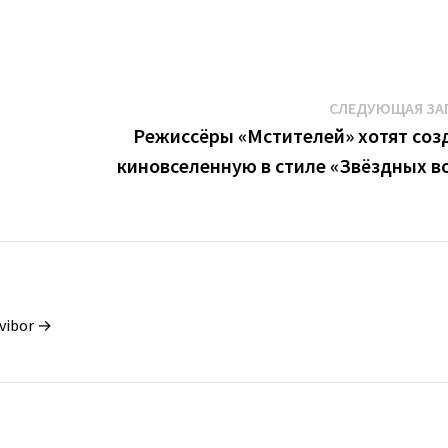
СЛЕДУЮЩАЯ ЗА
Режиссёры «Мстителей» хотят соз
киновселенную в стиле «Звёздных в
vibor →