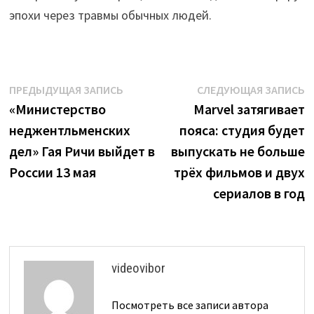
эпохи через травмы обычных людей.
Навигация
Предыдущая
С
ПРЕДЫДУЩАЯ ЗАПИСЬ
СЛЕДУЮЩАЯ ЗАПИСЬ
запись:
з
«Министерство
Marvel затягивает
по
неджентльменских
пояса: студия будет
записям
дел» Гая Ричи выйдет в
выпускать не больше
России 13 мая
трёх фильмов и двух
сериалов в год
videovibor
Посмотреть все записи автора