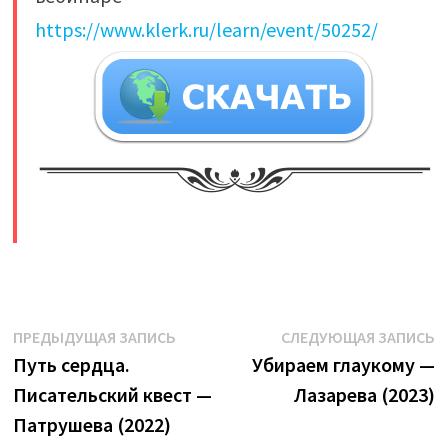
https://www.klerk.ru/learn/event/50252/
​
Навигация
Предыдущая
С
ПРЕДЫДУЩАЯ ЗАПИСЬ
СЛЕДУЮЩАЯ ЗАПИСЬ
запись:
з
Путь сердца.
Убираем глаукому —
по
Писательский квест —
Лазарева (2023)
записям
Патрушева (2022)