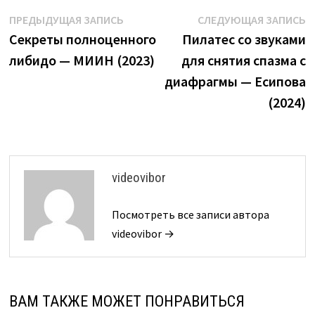
Навигация
Предыдущая
С
ПРЕДЫДУЩАЯ ЗАПИСЬ
СЛЕДУЮЩАЯ ЗАПИСЬ
запись:
з
Секреты полноценного
Пилатес со звуками
по
либидо — МИИН (2023)
для снятия спазма с
записям
диафрагмы — Есипова
(2024)
videovibor
Посмотреть все записи автора
videovibor →
ВАМ ТАКЖЕ МОЖЕТ ПОНРАВИТЬСЯ