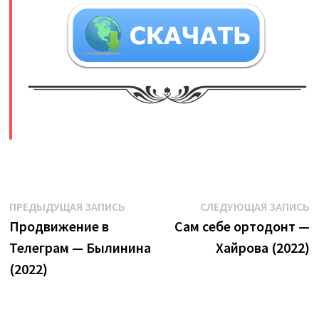
​
Навигация
Предыдущая
С
ПРЕДЫДУЩАЯ ЗАПИСЬ
СЛЕДУЮЩАЯ ЗАПИСЬ
запись:
з
Продвижение в
Сам себе ортодонт —
по
Телеграм — Былинина
Хайрова (2022)
записям
(2022)