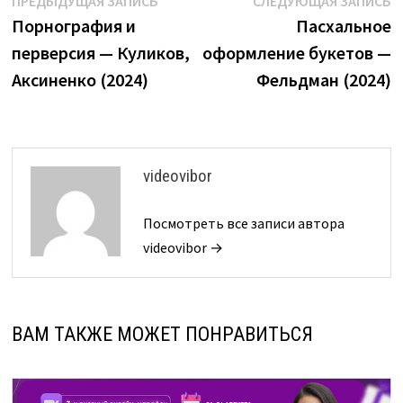
Навигация
ПРЕДЫДУЩАЯ ЗАПИСЬ
СЛЕДУЮЩАЯ ЗАПИСЬ
запись:
з
Порнография и
Пасхальное
по
перверсия — Куликов,
оформление букетов —
записям
Аксиненко (2024)
Фельдман (2024)
videovibor
Посмотреть все записи автора
videovibor →
ВАМ ТАКЖЕ МОЖЕТ ПОНРАВИТЬСЯ