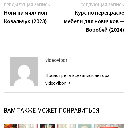
Навигация
Предыдущая
С
ПРЕДЫДУЩАЯ ЗАПИСЬ
СЛЕДУЮЩАЯ ЗАПИСЬ
запись:
з
Ноги на миллион —
Курс по перекраске
по
Ковальчук (2023)
мебели для новичков —
записям
Воробей (2024)
videovibor
Посмотреть все записи автора
videovibor →
ВАМ ТАКЖЕ МОЖЕТ ПОНРАВИТЬСЯ