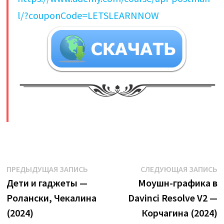
l/?couponCode=LETSLEARNNOW
​
Навигация
Предыдущая
С
ПРЕДЫДУЩАЯ ЗАПИСЬ
СЛЕДУЮЩАЯ ЗАПИСЬ
запись:
з
Дети и гаджеты —
Моушн-графика в
по
Ролански, Чекалина
Davinci Resolve V2 —
записям
(2024)
Корчагина (2024)