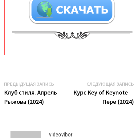
​
Навигация
Предыдущая
С
ПРЕДЫДУЩАЯ ЗАПИСЬ
СЛЕДУЮЩАЯ ЗАПИСЬ
запись:
з
Клуб стиля. Апрель —
Курс Key of Keynote —
по
Рыжова (2024)
Пере (2024)
записям
videovibor