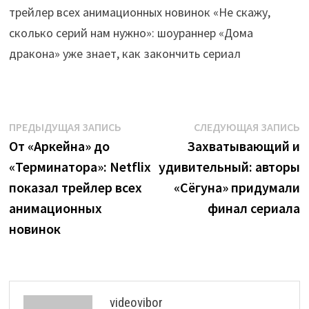
трейлер всех анимационных новинок «Не скажу,
сколько серий нам нужно»: шоураннер «Дома
дракона» уже знает, как закончить сериал
Навигация
Предыдущая
С
ПРЕДЫДУЩАЯ ЗАПИСЬ
СЛЕДУЮЩАЯ ЗАПИСЬ
запись:
з
От «Аркейна» до
Захватывающий и
по
«Терминатора»: Netflix
удивительный: авторы
записям
показал трейлер всех
«Сёгуна» придумали
анимационных
финал сериала
новинок
videovibor