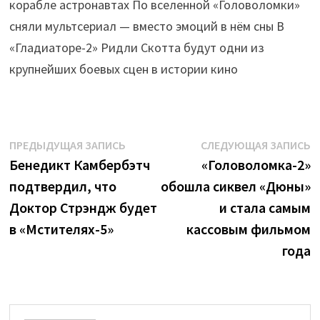
корабле астронавтах По вселенной «Головоломки»
сняли мультсериал — вместо эмоций в нём сны В
«Гладиаторе-2» Ридли Скотта будут одни из
крупнейших боевых сцен в истории кино
Навигация
Предыдущая
С
ПРЕДЫДУЩАЯ ЗАПИСЬ
СЛЕДУЮЩАЯ ЗАПИСЬ
запись:
з
Бенедикт Камбербэтч
«Головоломка-2»
по
подтвердил, что
обошла сиквел «Дюны»
записям
Доктор Стрэндж будет
и стала самым
в «Мстителях-5»
кассовым фильмом
года