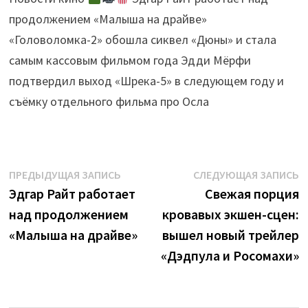
продолжением «Малыша на драйве»
«Головоломка-2» обошла сиквел «Дюны» и стала
самым кассовым фильмом года Эдди Мёрфи
подтвердил выход «Шрека-5» в следующем году и
съёмку отдельного фильма про Осла
Навигация
Предыдущая
С
ПРЕДЫДУЩАЯ ЗАПИСЬ
СЛЕДУЮЩАЯ ЗАПИСЬ
запись:
з
Эдгар Райт работает
Свежая порция
по
над продолжением
кровавых экшен-сцен:
записям
«Малыша на драйве»
вышел новый трейлер
«Дэдпула и Росомахи»