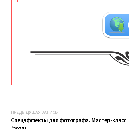
​
Навигация
Предыдущая
ПРЕДЫДУЩАЯ ЗАПИСЬ
запись:
Спецэффекты для фотографа. Мастер-класс
по
(2023)