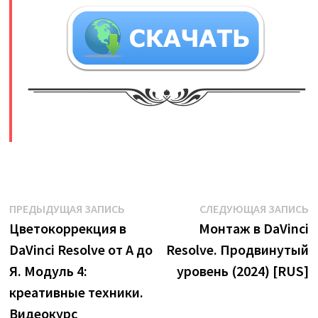
​
Навигация
Предыдущая
С
ПРЕДЫДУЩАЯ ЗАПИСЬ
СЛЕДУЮЩАЯ ЗАПИСЬ
запись:
з
Цветокоррекция в
Монтаж в DaVinci
по
DaVinci Resolve от А до
Resolve. Продвинутый
записям
Я. Модуль 4:
уровень (2024) [RUS]
креативные техники.
Видеокурс