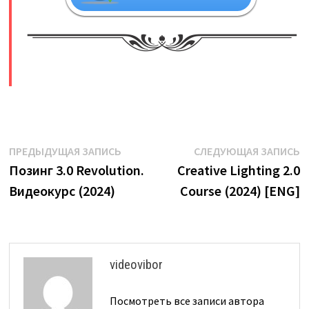
​
Навигация
Предыдущая
С
ПРЕДЫДУЩАЯ ЗАПИСЬ
СЛЕДУЮЩАЯ ЗАПИСЬ
запись:
з
Позинг 3.0 Revolution.
Creative Lighting 2.0
по
Видеокурс (2024)
Course (2024) [ENG]
записям
videovibor
Посмотреть все записи автора