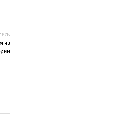
Следующая
ПИСЬ
запись:
м из
ории