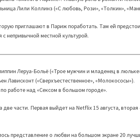
ьница Лили Коллинз («С любовь, Рози», «Толкин», «Манк
торую приглашают в Париж поработать. Там ей предсто
я с непривычной местной культурой.
липпин Леруа-Больё («Трое мужчин и младенец в люльке»
ьен Лависконт («Сверхъестественное», «Молокососы»).
 по работе над «Сексом в большом городе».
две части. Первая выйдет на Netflix 15 августа, вторая
ось представление о любви на большом экране 20 лучш