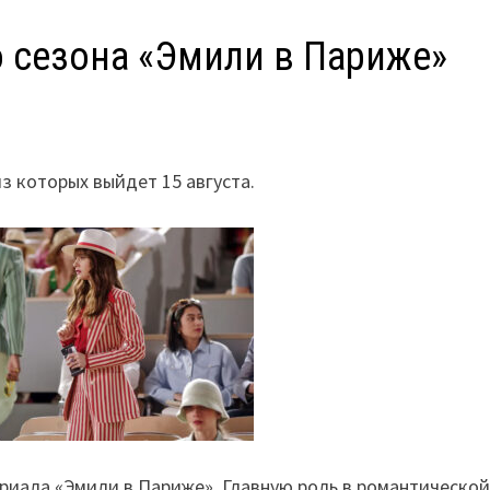
 сезона «Эмили в Париже»
з которых выйдет 15 августа.
ериала «Эмили в Париже». Главную роль в романтическо