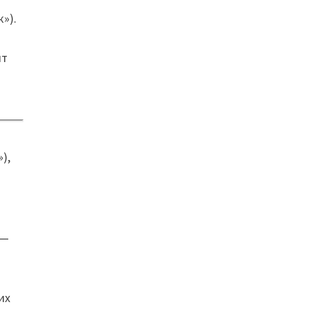
»).
ит
),
 —
их