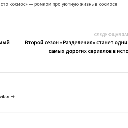
осто космос» — ромком про уютную жизнь в космосе
СЛЕДУЮЩАЯ ЗА
имый
Второй сезон «Разделения» станет одни
самых дорогих сериалов в ист
vibor →