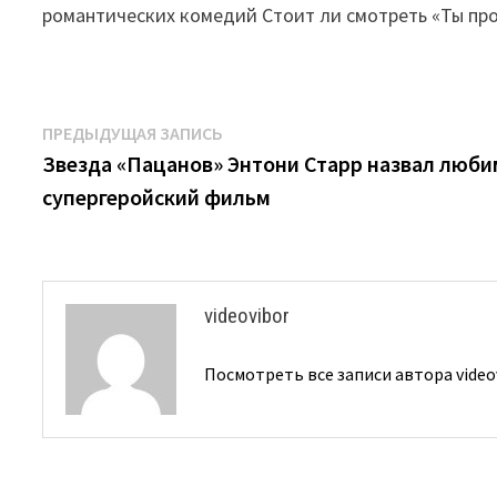
романтических комедий Стоит ли смотреть «Ты пр
Навигация
Предыдущая
ПРЕДЫДУЩАЯ ЗАПИСЬ
запись:
Звезда «Пацанов» Энтони Старр назвал люб
по
супергеройский фильм
записям
videovibor
Посмотреть все записи автора video