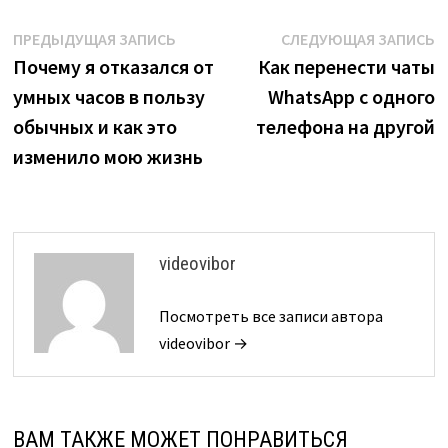
Навигация
Предыдущая
С
ПРЕДЫДУЩАЯ ЗАПИСЬ
СЛЕДУЮЩАЯ ЗАПИСЬ
запись:
з
Почему я отказался от
Как перенести чаты
по
умных часов в пользу
WhatsApp с одного
записям
обычных и как это
телефона на другой
изменило мою жизнь
videovibor
Посмотреть все записи автора
videovibor →
ВАМ ТАКЖЕ МОЖЕТ ПОНРАВИТЬСЯ