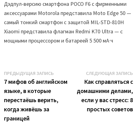
Дэдпул-версию смартфона POCO F6 с фирменными
аксессуарами Motorola представила Moto Edge 50 —
самый тонкий смартфон с защитой MIL-STD-810H
Xiaomi представила флагман Redmi K70 Ultra — с
мощными процессором и батареей 5 500 мА·ч
Навигация
Предыдущая
С
ПРЕДЫДУЩАЯ ЗАПИСЬ
СЛЕДУЮЩАЯ ЗАПИСЬ
запись:
з
7 мифов об английском
Как справляться с
по
языке, в которые
домашними делами,
записям
перестаёшь верить,
если у вас стресс: 8
когда живёшь за
простых советов
границей