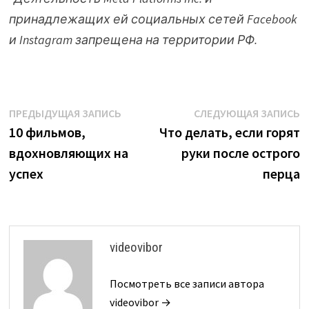
принадлежащих ей социальных сетей Facebook
и Instagram запрещена на территории РФ.
Навигация
Предыдущая
С
ПРЕДЫДУЩАЯ ЗАПИСЬ
СЛЕДУЮЩАЯ ЗАПИСЬ
запись:
з
10 фильмов,
Что делать, если горят
по
вдохновляющих на
руки после острого
записям
успех
перца
videovibor
Посмотреть все записи автора
videovibor →