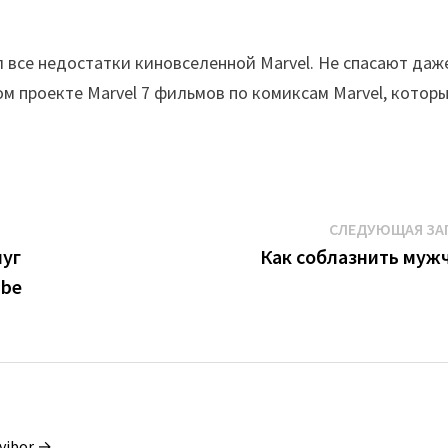
 все недостатки киновселенной Marvel. Не спасают даж
ом проекте Marvel 7 фильмов по комиксам Marvel, котор
СЛЕДУЮЩАЯ ЗА
луг
Как соблазнить муж
ube
vibor →