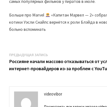
самых популярных фильмов у пиратов в июле.
Больше про Marvel
«Капитан Марвел — 2» собрал
котики Уэсли Снайпс вернётся к роли Блэйда в нов
больно вспоминать
Навигация
Предыдущая
ПРЕДЫДУЩАЯ ЗАПИСЬ
запись:
Россияне начали массово отказываться от ус
по
интернет-провайдеров из-за проблем с YouT
записям
videovibor
Посмотреть все записи автора video