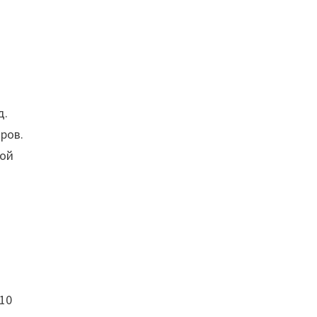
д.
ров.
мой
 10