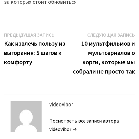
за которых стоит обновиться
Навигация
Предыдущая
С
ПРЕДЫДУЩАЯ ЗАПИСЬ
СЛЕДУЮЩАЯ ЗАПИСЬ
запись:
з
Как извлечь пользу из
10 мультфильмов и
по
выгорания: 5 шагов к
мультсериалов о
записям
комфорту
корги, которые мы
собрали не просто так
videovibor
Посмотреть все записи автора
videovibor →