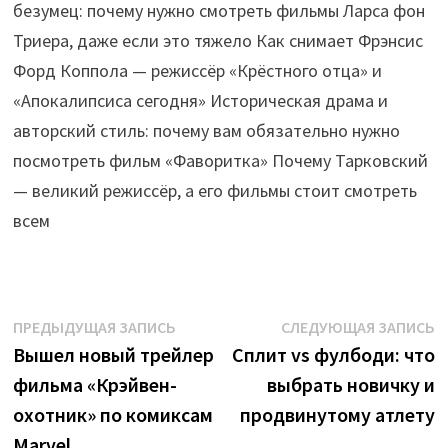
безумец: почему нужно смотреть фильмы Ларса фон
Триера, даже если это тяжело Как снимает Фрэнсис
Форд Коппола — режиссёр «Крёстного отца» и
«Апокалипсиса сегодня» Историческая драма и
авторский стиль: почему вам обязательно нужно
посмотреть фильм «Фаворитка» Почему Тарковский
— великий режиссёр, а его фильмы стоит смотреть
всем
Навигация
Предыдущая
С
ПРЕДЫДУЩАЯ ЗАПИСЬ
СЛЕДУЮЩАЯ ЗАПИСЬ
запись:
з
Вышел новый трейлер
Сплит vs фулбоди: что
по
фильма «Крэйвен-
выбрать новичку и
записям
охотник» по комиксам
продвинутому атлету
Marvel