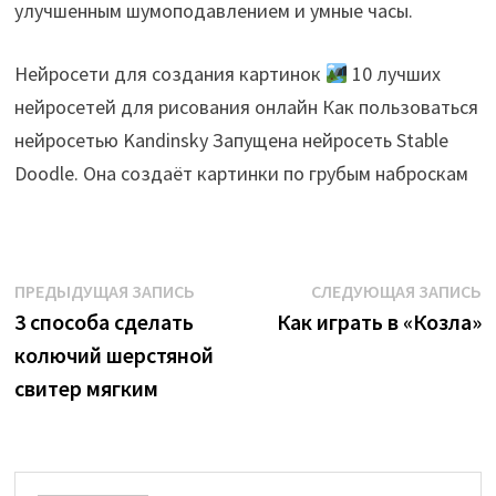
улучшенным шумоподавлением и умные часы.
Нейросети для создания картинок
10 лучших
нейросетей для рисования онлайн Как пользоваться
нейросетью Kandinsky Запущена нейросеть Stable
Doodle. Она создаёт картинки по грубым наброскам
Навигация
Предыдущая
С
ПРЕДЫДУЩАЯ ЗАПИСЬ
СЛЕДУЮЩАЯ ЗАПИСЬ
запись:
з
3 способа сделать
Как играть в «Козла»
по
колючий шерстяной
записям
свитер мягким