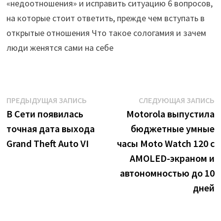
«недоотношения» и исправить ситуацию 6 вопросов,
на которые стоит ответить, прежде чем вступать в
открытые отношения Что такое сологамия и зачем
люди женятся сами на себе
Навигация
Предыдущая
С
ПРЕДЫДУЩАЯ ЗАПИСЬ
СЛЕДУЮЩАЯ ЗАПИСЬ
запись:
з
В Сети появилась
Motorola выпустила
по
точная дата выхода
бюджетные умные
записям
Grand Theft Auto VI
часы Moto Watch 120 с
AMOLED-экраном и
автономностью до 10
дней