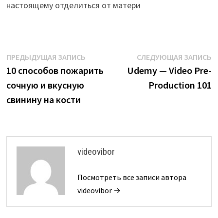
настоящему отделиться от матери
Навигация
Предыдущая
С
ПРЕДЫДУЩАЯ ЗАПИСЬ
СЛЕДУЮЩАЯ ЗАПИСЬ
запись:
з
10 способов пожарить
Udemy — Video Pre-
по
сочную и вкусную
Production 101
записям
свинину на кости
videovibor
Посмотреть все записи автора
videovibor →