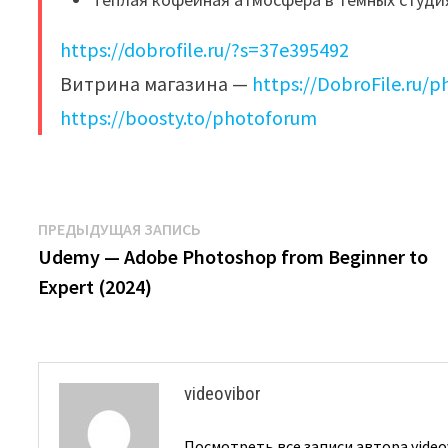
https://dobrofile.ru/?s=37e395492
Витрина магазина —
https://DobroFile.ru/
https://boosty.to/photoforum
Навигация
Предыдущая
ПРЕДЫДУЩАЯ ЗАПИСЬ
запись:
Udemy — Adobe Photoshop from Beginner to
по
Expert (2024)
записям
videovibor
Посмотреть все записи автора video