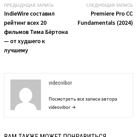
Навигация
Предыдущая
С
ПРЕДЫДУЩАЯ ЗАПИСЬ
СЛЕДУЮЩАЯ ЗАПИСЬ
запись:
з
IndieWire составил
Premiere Pro CC
по
рейтинг всех 20
Fundamentals (2024)
записям
фильмов Тима Бёртона
— от худшего к
лучшему
videovibor
Посмотреть все записи автора
videovibor →
ВАМ ТАКЖЕ МОЖЕТ ПОНРАВИТЬСЯ