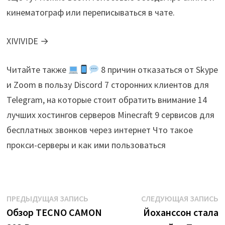
кинематограф или переписываться в чате.
XIVIVIDE →
Читайте также
8 причин отказаться от Skype
и Zoom в пользу Discord 7 сторонних клиентов для
Telegram, на которые стоит обратить внимание 14
лучших хостингов серверов Minecraft 9 сервисов для
бесплатных звонков через интернет Что такое
прокси-серверы и как ими пользоваться
Навигация
Предыдущая
С
ПРЕДЫДУЩАЯ ЗАПИСЬ
СЛЕДУЮЩАЯ ЗАПИСЬ
запись:
з
Обзор TECNO CAMON
Йоханссон стала
по