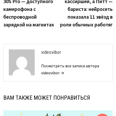
30S Pro — доступного
кассиршей, а Питт —
записям
камерофона с
бариста: нейросеть
беспроводной
показала 11 звёзд в
зарядкой на магнитах
роли обычных работяг
videovibor
Посмотреть все записи автора
videovibor →
ВАМ ТАКЖЕ МОЖЕТ ПОНРАВИТЬСЯ