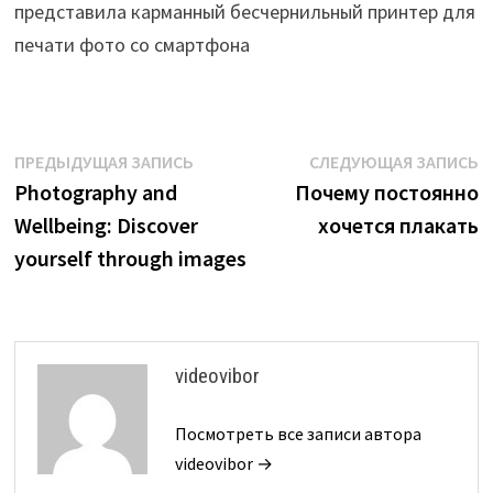
представила карманный бесчернильный принтер для
печати фото со смартфона
Навигация
Предыдущая
С
ПРЕДЫДУЩАЯ ЗАПИСЬ
СЛЕДУЮЩАЯ ЗАПИСЬ
запись:
з
Photography and
Почему постоянно
по
Wellbeing: Discover
хочется плакать
записям
yourself through images
videovibor
Посмотреть все записи автора
videovibor →