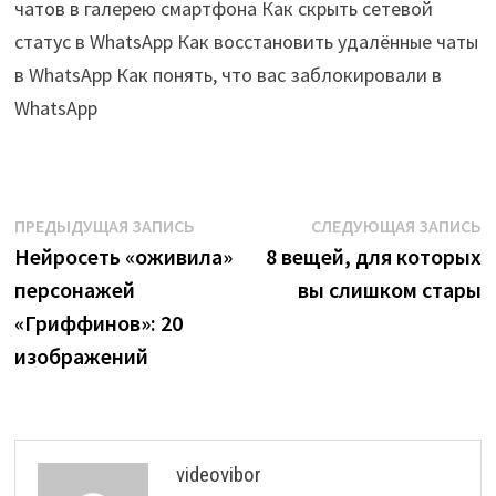
чатов в галерею смартфона Как скрыть сетевой
статус в WhatsApp Как восстановить удалённые чаты
в WhatsApp Как понять, что вас заблокировали в
WhatsApp
Навигация
Предыдущая
С
ПРЕДЫДУЩАЯ ЗАПИСЬ
СЛЕДУЮЩАЯ ЗАПИСЬ
запись:
з
Нейросеть «оживила»
8 вещей, для которых
по
персонажей
вы слишком стары
записям
«Гриффинов»: 20
изображений
videovibor