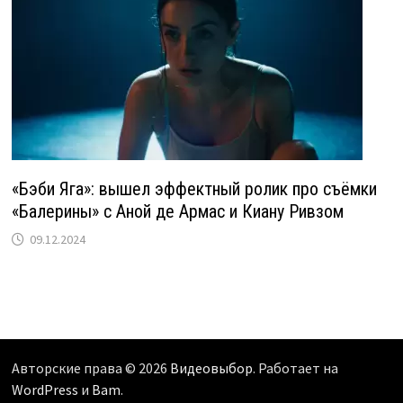
«Бэби Яга»: вышел эффектный ролик про съёмки
«Балерины» с Аной де Армас и Киану Ривзом
09.12.2024
Авторские права © 2026
Видеовыбор
. Работает на
WordPress
и
Bam
.