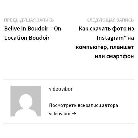
Навигация
Предыдущая
С
ПРЕДЫДУЩАЯ ЗАПИСЬ
СЛЕДУЮЩАЯ ЗАПИСЬ
запись:
з
Belive in Boudoir – On
Как скачать фото из
по
Location Boudoir
Instagram* на
записям
компьютер, планшет
или смартфон
videovibor
Посмотреть все записи автора
videovibor →