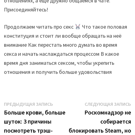
отношениях, а ещё дружно общаемся в чате.
Присоединяйтесь!
Продолжаем читать про секс
Что такое половая
конституция и стоит ли вообще обращать на неё
внимание Как перестать много думать во время
секса и начать наслаждаться процессом В какое
время дня заниматься сексом, чтобы укрепить
отношения и получить больше удовольствия
Навигация
Предыдущая
С
ПРЕДЫДУЩАЯ ЗАПИСЬ
СЛЕДУЮЩАЯ ЗАПИСЬ
запись:
з
Больше крови, больше
Роскомнадзор не
по
шуток: 3 причины
собирается
записям
посмотреть трэш-
блокировать Steam, но