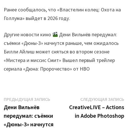
Ранее сообщалось, что «Властелин колец: Охота на
Голлума» выйдет в 2026 году.
Другие новости кино
Дени Вильнёв передумал:
съёмки «Дюны-3» начнутся раньше, чем ожидалось
Билли Айлиш может сняться во втором сезоне
«Мистера и миссис Смит» Вышел первый трейлер
сериала «Дюна: Пророчество» от HBO
Навигация
Предыдущая
С
ПРЕДЫДУЩАЯ ЗАПИСЬ
СЛЕДУЮЩАЯ ЗАПИСЬ
запись:
з
Дени Вильнёв
CreativeLIVE – Actions
по
передумал: съёмки
in Adobe Photoshop
записям
«Дюны-3» начнутся