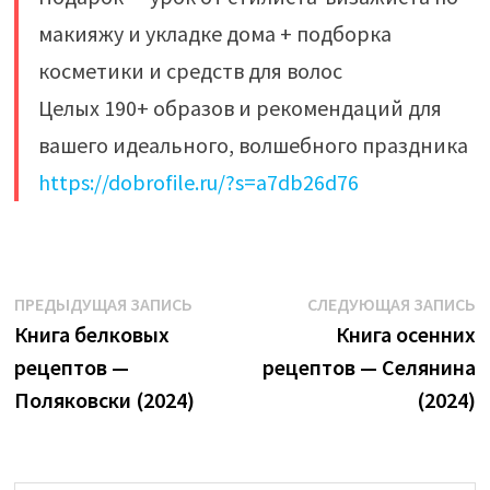
макияжу и укладке дома + подборка
косметики и средств для волос
Целых 190+ образов и рекомендаций для
вашего идеального, волшебного праздника
https://dobrofile.ru/?s=a7db26d76
Навигация
Предыдущая
С
ПРЕДЫДУЩАЯ ЗАПИСЬ
СЛЕДУЮЩАЯ ЗАПИСЬ
запись:
з
Книга белковых
Книга осенних
по
рецептов —
рецептов — Селянина
записям
Поляковски (2024)
(2024)