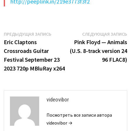
http://peeplink.in/219e3773f3f2
Навигация
Предыдущая
С
ПРЕДЫДУЩАЯ ЗАПИСЬ
СЛЕДУЮЩАЯ ЗАПИСЬ
запись:
з
Eric Claptons
Pink Floyd — Animals
по
Crossroads Guitar
(U.S. 8-track version 24
записям
Festival September 23
96 FLAC8)
2023 720p MBluRay x264
videovibor
Посмотреть все записи автора
videovibor →