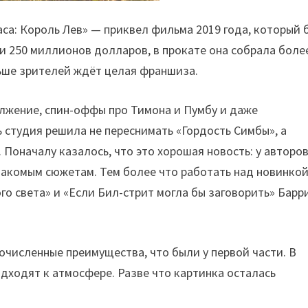
аса: Король Лев» — приквел фильма 2019 года, который 
и 250 миллионов долларов, в прокате она собрала более
льше зрителей ждёт целая франшиза.
олжение, спин-оффы про Тимона и Пумбу и даже
 студия решила не переснимать «Гордость Симбы», а
Поначалу казалось, что это хорошая новость: у авторо
накомым сюжетам. Тем более что работать над новинко
го света» и «Если Бил-стрит могла бы заговорить» Барр
очисленные преимущества, что были у первой части. В
одходят к атмосфере. Разве что картинка осталась