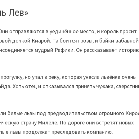
ль Лев»
Они отправляются в уединённое место, и король просит
рвой дочкой Киарой. Та боится грозы, и байки забавной
присоединяется мудрый Рафики. Он рассказывает истори
рогулку, но упал в реку, которая унесла львёнка очень
айда. Хоть отец и отказывался принять чужака, сверстни
али белые львы под предводительством огромного Киро
ическую страну Милеле. По дороге они встретят новых
елые львы продолжат преследовать компанию.