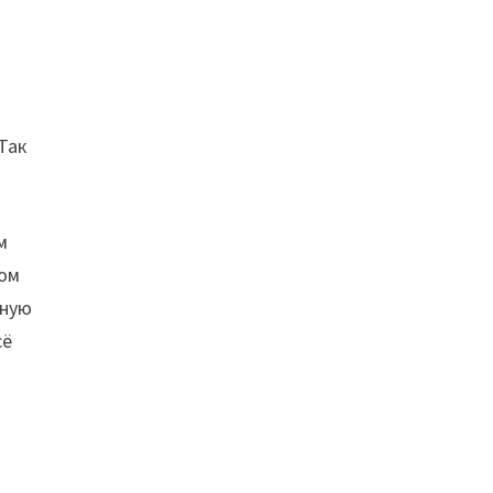
Так
м
бом
дную
сё