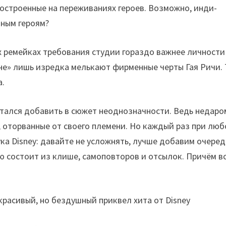
остроенные на переживаниях героев. Возможно, инди-
нным героям?
 их ремейках требования студии гораздо важнее личности
ине» лишь изредка мелькают фирменные черты Гая Ричи. 
а.
ытался добавить в сюжет неоднозначности. Ведь недаро
, оторванные от своего племени. Но каждый раз при лю
рука Disney: давайте не усложнять, лучше добавим очере
ю состоит из клише, самоповторов и отсылок. Причём в