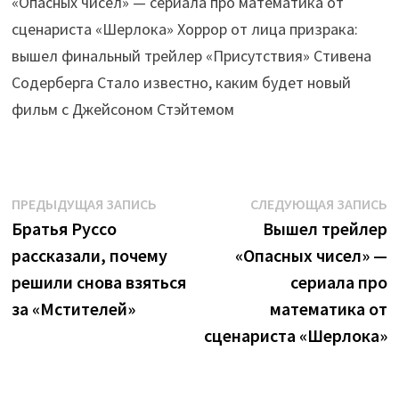
«Опасных чисел» — сериала про математика от
сценариста «Шерлока» Хоррор от лица призрака:
вышел финальный трейлер «Присутствия» Стивена
Содерберга Стало известно, каким будет новый
фильм с Джейсоном Стэйтемом
Навигация
Предыдущая
С
ПРЕДЫДУЩАЯ ЗАПИСЬ
СЛЕДУЮЩАЯ ЗАПИСЬ
запись:
з
Братья Руссо
Вышел трейлер
по
рассказали, почему
«Опасных чисел» —
записям
решили снова взяться
сериала про
за «Мстителей»
математика от
сценариста «Шерлока»