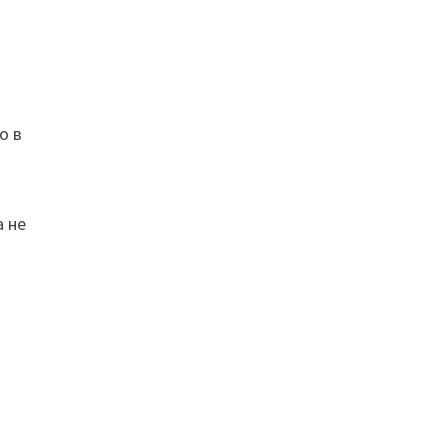
о в
а не