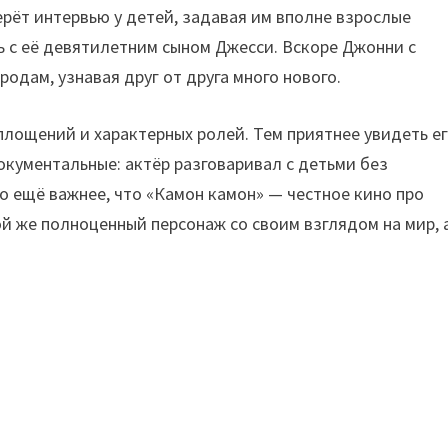
рёт интервью у детей, задавая им вполне взрослые
ь с её девятилетним сыном Джесси. Вскоре Джонни с
одам, узнавая друг от друга много нового.
площений и характерных ролей. Тем приятнее увидеть ег
окументальные: актёр разговаривал с детьми без
о ещё важнее, что «Камон камон» — честное кино про
й же полноценный персонаж со своим взглядом на мир, 