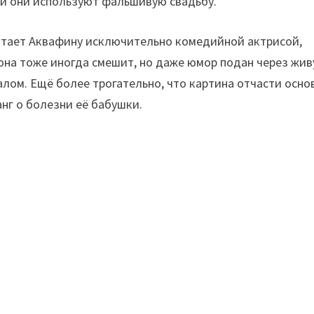
ечи они используют фальшивую свадьбу.
читает Аквафину исключительно комедийной актрисой,
 она тоже иногда смешит, но даже юмор подан через жи
лом. Ещё более трогательно, что картина отчасти осно
нг о болезни её бабушки.