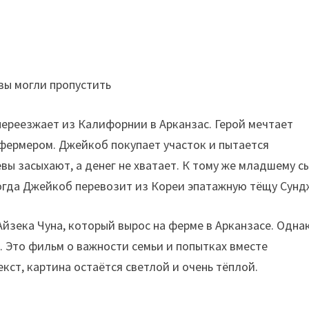
переезжает из Калифорнии в Арканзас. Герой мечтает
фермером. Джейкоб покупает участок и пытается
ы засыхают, а денег не хватает. К тому же младшему с
Тогда Джейкоб перевозит из Кореи эпатажную тёщу Сунд
йзека Чуна, который вырос на ферме в Арканзасе. Одна
. Это фильм о важности семьи и попытках вместе
кст, картина остаётся светлой и очень тёплой.