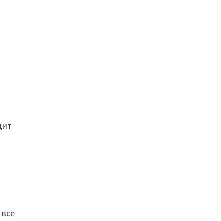
дит
т
 все