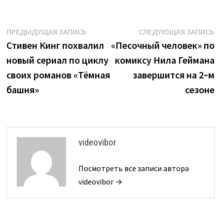
Навигация
Предыдущая
С
ПРЕДЫДУЩАЯ ЗАПИСЬ
СЛЕДУЮЩАЯ ЗАПИСЬ
запись:
з
Стивен Кинг похвалил
«Песочный человек» по
по
новый сериал по циклу
комиксу Нила Геймана
записям
своих романов «Тёмная
завершится на 2‑м
башня»
сезоне
videovibor
Посмотреть все записи автора
videovibor →