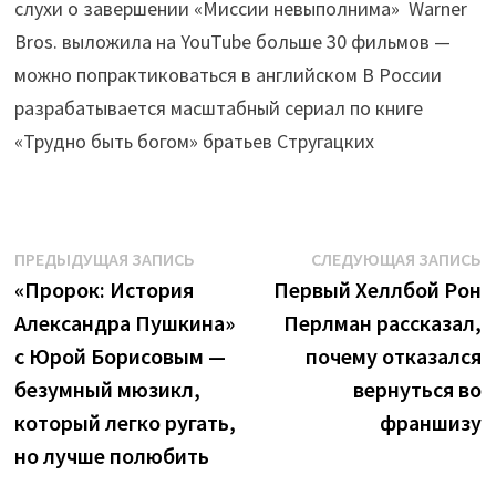
слухи о завершении «Миссии невыполнима» Warner
Bros. выложила на YouTube больше 30 фильмов —
можно попрактиковаться в английском В России
разрабатывается масштабный сериал по книге
«Трудно быть богом» братьев Стругацких
Навигация
Предыдущая
С
ПРЕДЫДУЩАЯ ЗАПИСЬ
СЛЕДУЮЩАЯ ЗАПИСЬ
запись:
з
«Пророк: История
Первый Хеллбой Рон
по
Александра Пушкина»
Перлман рассказал,
записям
с Юрой Борисовым —
почему отказался
безумный мюзикл,
вернуться во
который легко ругать,
франшизу
но лучше полюбить