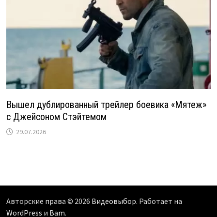
Вышел дублированный трейлер боевика «Мятеж»
с Джейсоном Стэйтемом
29.07.2026
Авторские права © 2026
Видеовыбор
. Работает на
WordPress
и
Bam
.