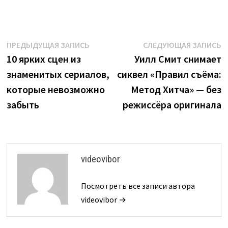
Навигация
Предыдущая
С
ПРЕДЫДУЩАЯ ЗАПИСЬ
СЛЕДУЮЩАЯ ЗАПИСЬ
запись:
з
10 ярких сцен из
Уилл Смит снимает
по
знаменитых сериалов,
сиквел «Правил съёма:
записям
которые невозможно
Метод Хитча» — без
забыть
режиссёра оригинала
videovibor
Посмотреть все записи автора
videovibor →