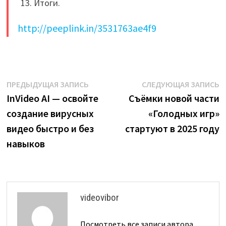
Итоги.
http://peeplink.in/3531763ae4f9
Навигация
Предыдущая
С
ПРЕДЫДУЩАЯ ЗАПИСЬ
СЛЕДУЮЩАЯ ЗАПИСЬ
запись:
з
InVideo AI — освойте
Съёмки новой части
по
создание вирусных
«Голодных игр»
записям
видео быстро и без
стартуют в 2025 году
навыков
videovibor
Посмотреть все записи автора